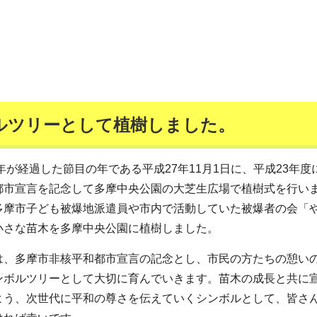
ルツリーとして植樹しました。
0年が経過した節目の年である平成27年11月1日に、平成23年度
都市宣言を記念して多摩中央公園の大芝生広場で植樹式を行い
多摩市子ども被爆地派遣員や市内で活動していた被爆者の会「
小さな苗木を多摩中央公園に植樹しました。
は、多摩市非核平和都市宣言の記念とし、市民の方たちの憩い
ンボルツリーとして大切に育んでいきます。苗木の成長と共に
よう、次世代に平和の尊さを伝えていくシンボルとして、皆さ