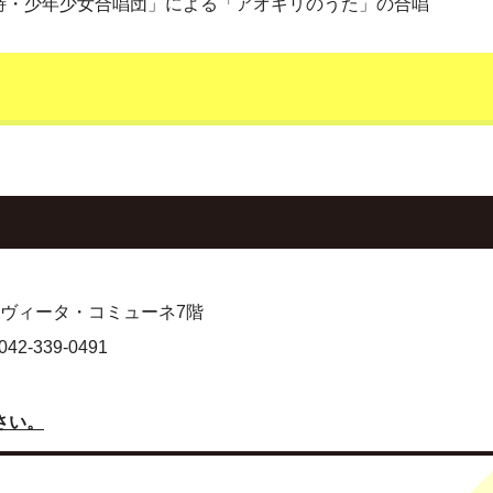
詩・少年少女合唱団」による「アオギリのうた」の合唱
地 ヴィータ・コミューネ7階
-339-0491
さい。