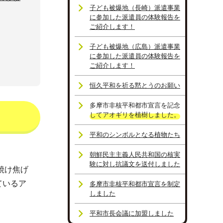
子ども被爆地（長崎）派遣事業
に参加した派遣員の体験報告を
ご紹介します！
子ども被爆地（広島）派遣事業
に参加した派遣員の体験報告を
ご紹介します！
恒久平和を祈る黙とうのお願い
多摩市非核平和都市宣言を記念
してアオギリを植樹しました。
平和のシンボルとなる植物たち
。
朝鮮民主主義人民共和国の核実
験に対し抗議文を送付しました
焼け焦げ
ているア
多摩市非核平和都市宣言を制定
しました
平和市長会議に加盟しました