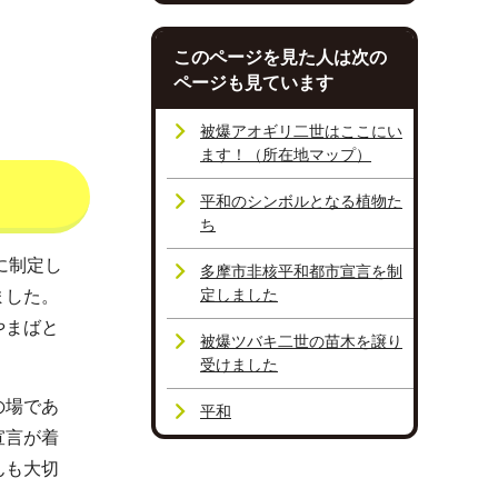
このページを見た人は次の
ページも見ています
被爆アオギリ二世はここにい
ます！（所在地マップ）
平和のシンボルとなる植物た
ち
に制定し
多摩市非核平和都市宣言を制
定しました
ました。
やまばと
被爆ツバキ二世の苗木を譲り
受けました
の場であ
平和
宣言が着
んも大切