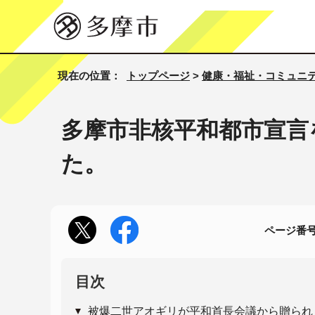
現在の位置：
トップページ
>
健康・福祉・コミュニ
多摩市非核平和都市宣言
た。
ページ番号1
目次
被爆二世アオギリが平和首長会議から贈られ