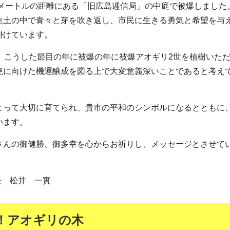
0メートルの距離にある「旧広島逓信局」の中庭で被爆しました
焦土の中で青々と芽を吹き返し、市民に生きる勇気と希望を与
掛けています。
。こうした節目の年に被爆の年に被爆アオギリ2世を植樹いた
絶に向けた機運醸成を図る上で大変意義深いことであると考え
よって大切に育てられ、貴市の平和のシンボルになるとともに
います。
さんの御健勝、御多幸を心からお祈りし、メッセージとさせて
長 松井 一實
！アオギリの木