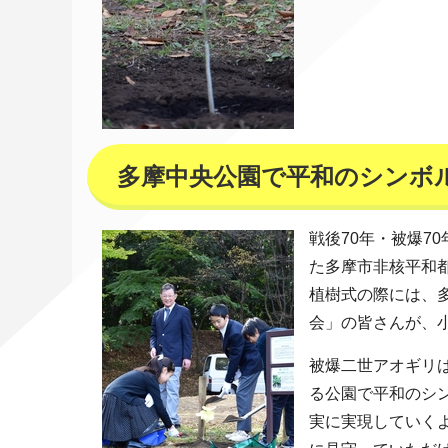
多摩中央公園で平和のシンボ
戦後70年・被爆7
た多摩市非核平和
植樹式の際には、
会」の皆さんが、
被爆二世アオギリ
る公園で平和のシ
実に実現していく