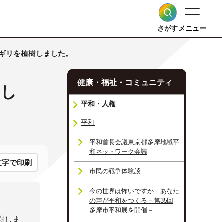
さがす
メニュー
オギリを植樹しました。
健康・福祉・コミュニティ
まし
平和・人権
平和
平和首長会議東京都多摩地域平
和ネットワーク会議
文字で印刷
市民の戦争体験談
今の世界は怖いですか あなた
の声が平和をつくる－第35回
多摩市平和展を開催－
樹しま