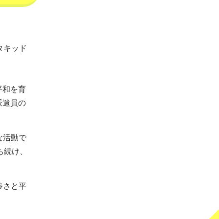
タキッド
平和を育
派遣員の
な活動で
ち続け、
惨さと平