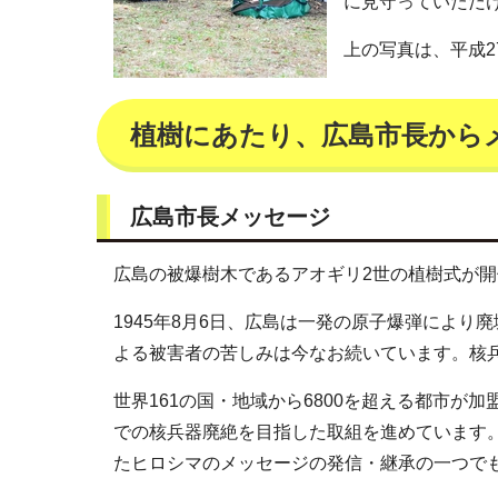
に見守っていただ
上の写真は、平成
植樹にあたり、広島市長から
広島市長メッセージ
広島の被爆樹木であるアオギリ2世の植樹式が
1945年8月6日、広島は一発の原子爆弾により
よる被害者の苦しみは今なお続いています。核
世界161の国・地域から6800を超える都市が
での核兵器廃絶を目指した取組を進めています
たヒロシマのメッセージの発信・継承の一つで