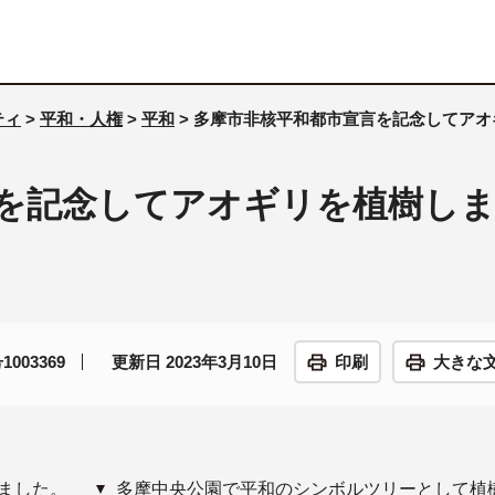
ティ
>
平和・人権
>
平和
> 多摩市非核平和都市宣言を記念してア
を記念してアオギリを植樹し
003369
更新日 2023年3月10日
印刷
大きな
ました。
多摩中央公園で平和のシンボルツリーとして植