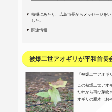
植樹にあたり、広島市長からメッセージをい
した。
関連情報
被爆二世アオギリが平和首長
「被爆二世アオギ
この被爆二世アオギ
た幹から再び芽吹
オギリの親木（お