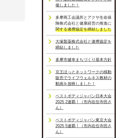
催しました！
多摩商工会議所とアクサ生命保
険株式会社と健康経営の推進に
関する連携協定を締結しました
大塚製薬株式会社と連携協定を
締結しました
多摩市健幸まちづくり基本方針
京王ほっとネットワークの移動
販売でライフウェルネス教材の
動画を放映しました！
ベストボディジャパン日本大会
2025 2連覇！（市内在住寺田さ
ん）
ベストボディジャパン東京大会
2025 5連覇！（市内在住寺田さ
ん）