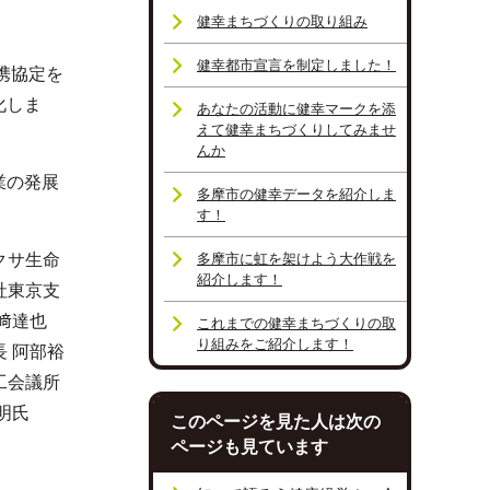
健幸まちづくりの取り組み
健幸都市宣言を制定しました！
携協定を
化しま
あなたの活動に健幸マークを添
えて健幸まちづくりしてみませ
んか
業の発展
多摩市の健幸データを紹介しま
す！
クサ生命
多摩市に虹を架けよう大作戦を
紹介します！
社東京支
﨑達也
これまでの健幸まちづくりの取
り組みをご紹介します！
 阿部裕
工会議所
明氏
このページを見た人は次の
ページも見ています