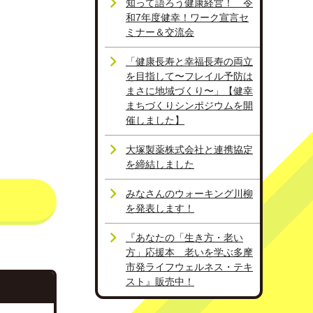
知って語ろう健康経営！ 令
和7年度健幸！ワーク宣言セ
ミナー＆交流会
「健康長寿と幸福長寿の両立
を目指して〜フレイル予防は
まさに地域づくり〜」【健幸
まちづくりシンポジウムを開
催しました】
大塚製薬株式会社と連携協定
を締結しました
みなさんのウォーキング川柳
を発表します！
『あなたの「生き方・老い
方」応援本 老いを学ぶ多摩
市発ライフウェルネス・テキ
スト』販売中！