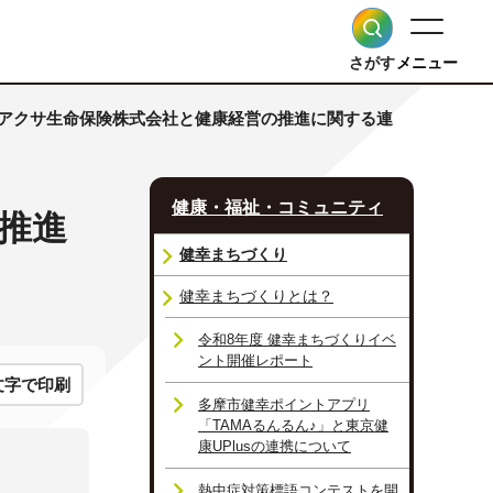
さがす
メニュー
とアクサ生命保険株式会社と健康経営の推進に関する連
健康・福祉・コミュニティ
推進
健幸まちづくり
健幸まちづくりとは？
令和8年度 健幸まちづくりイベ
ント開催レポート
文字で印刷
多摩市健幸ポイントアプリ
「TAMAるんるん♪」と東京健
康UPlusの連携について
熱中症対策標語コンテストを開