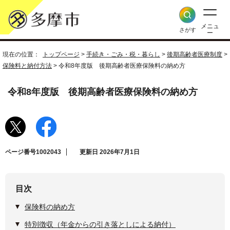
メニュ
さがす
ー
現在の位置：
トップページ
>
手続き・ごみ・税・暮らし
>
後期高齢者医療制度
>
保険料と納付方法
> 令和8年度版 後期高齢者医療保険料の納め方
令和8年度版 後期高齢者医療保険料の納め方
ページ番号1002043
更新日 2026年7月1日
目次
保険料の納め方
特別徴収（年金からの引き落としによる納付）