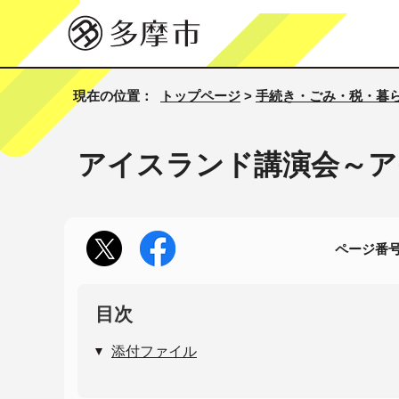
現在の位置：
トップページ
>
手続き・ごみ・税・暮
アイスランド講演会～ア
ページ番号1
目次
添付ファイル