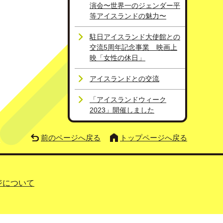
演会〜世界一のジェンダー平
等アイスランドの魅力〜
駐日アイスランド大使館との
交流5周年記念事業 映画上
映「女性の休日」
アイスランドとの交流
「アイスランドウィーク
2023」開催しました
前のページへ戻る
トップページへ戻る
ジについて