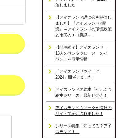
催しました
【アイスランド講演会を開催し
ました】『アイスランド×環
境』～アイスランドの環境政策
と市民のエコ意識～
【開催終了】アイスランド
13人のサンタクロース のイ
ベント＆展示情報
「アイスランドウィーク
2024」開催しました
アイスランドの絵本「かいぶつ
絵本シリーズ」最新刊発売！
アイスランドウィークが海外の
サイトで紹介されました！
シリーズ特集「知ってる？アイ
スランド！」