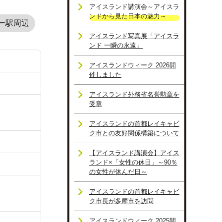
アイスランド講演会～アイスラ
ンドから見た日本の魅力～
ー駅周辺
アイスランド写真展「アイスラ
ンド 一瞬の永遠」
アイスランドウィーク 2026開
催しました
アイスランド外務省名誉勲章を
受章
アイスランドの首都レイキャビ
ク市との友好関係構築について
【アイスランド講演会】アイス
ランド×「女性の休日」～90％
の女性が休んだ日～
アイスランドの首都レイキャビ
ク市長が多摩市を訪問
アイスランドウィーク 2025開