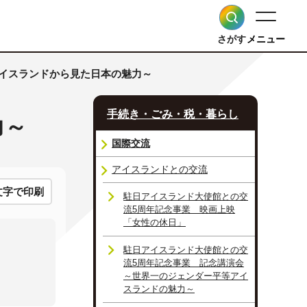
さがす
メニュー
アイスランドから見た日本の魅力～
手続き・ごみ・税・暮らし
力～
国際交流
アイスランドとの交流
文字で印刷
駐日アイスランド大使館との交
流5周年記念事業 映画上映
「女性の休日」
駐日アイスランド大使館との交
流5周年記念事業 記念講演会
～世界一のジェンダー平等アイ
スランドの魅力～