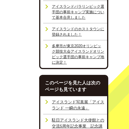
アイスランドパラリンピック選
手団の事前キャンプ実施につい
て基本合意しました
アイスランドのホストタウンに
登録されました！
多摩市が東京2020オリンピッ
ク競技大会アイスランドオリン
ピック選手団の事前キャンプ地
に決定！
このページを見た人は次の
ページも見ています
アイスランド写真展「アイス
ランド 一瞬の永遠」
駐日アイスランド大使館との
交流5周年記念事業 記念講