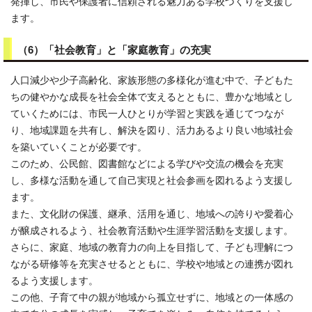
発揮し、市民や保護者に信頼される魅力ある学校づくりを支援し
ます。
（6）「社会教育」と「家庭教育」の充実
人口減少や少子高齢化、家族形態の多様化が進む中で、子どもた
ちの健やかな成長を社会全体で支えるとともに、豊かな地域とし
ていくためには、市民一人ひとりが学習と実践を通じてつなが
り、地域課題を共有し、解決を図り、活力あるより良い地域社会
を築いていくことが必要です。
このため、公民館、図書館などによる学びや交流の機会を充実
し、多様な活動を通して自己実現と社会参画を図れるよう支援し
ます。
また、文化財の保護、継承、活用を通じ、地域への誇りや愛着心
が醸成されるよう、社会教育活動や生涯学習活動を支援します。
さらに、家庭、地域の教育力の向上を目指して、子ども理解につ
ながる研修等を充実させるとともに、学校や地域との連携が図れ
るよう支援します。
この他、子育て中の親が地域から孤立せずに、地域との一体感の