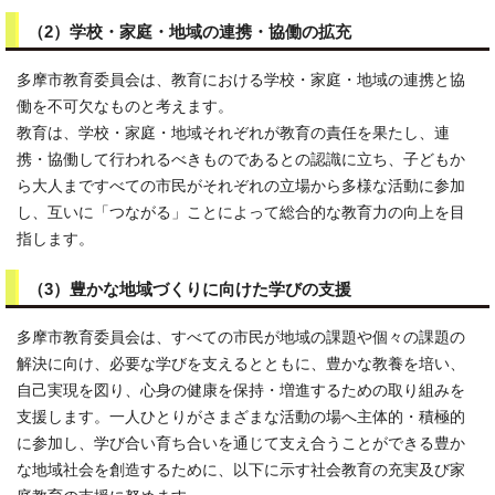
（2）学校・家庭・地域の連携・協働の拡充
多摩市教育委員会は、教育における学校・家庭・地域の連携と協
働を不可欠なものと考えます。
教育は、学校・家庭・地域それぞれが教育の責任を果たし、連
携・協働して行われるべきものであるとの認識に立ち、子どもか
ら大人まですべての市民がそれぞれの立場から多様な活動に参加
し、互いに「つながる」ことによって総合的な教育力の向上を目
指します。
（3）豊かな地域づくりに向けた学びの支援
多摩市教育委員会は、すべての市民が地域の課題や個々の課題の
解決に向け、必要な学びを支えるとともに、豊かな教養を培い、
自己実現を図り、心身の健康を保持・増進するための取り組みを
支援します。一人ひとりがさまざまな活動の場へ主体的・積極的
に参加し、学び合い育ち合いを通じて支え合うことができる豊か
な地域社会を創造するために、以下に示す社会教育の充実及び家