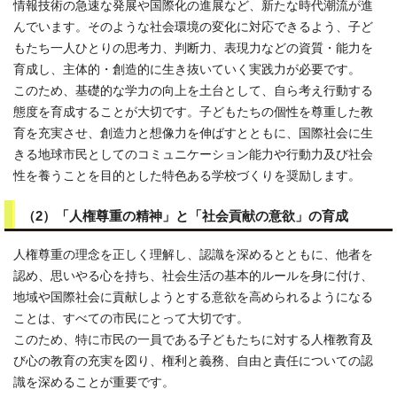
情報技術の急速な発展や国際化の進展など、新たな時代潮流が進
んでいます。そのような社会環境の変化に対応できるよう、子ど
もたち一人ひとりの思考力、判断力、表現力などの資質・能力を
育成し、主体的・創造的に生き抜いていく実践力が必要です。
このため、基礎的な学力の向上を土台として、自ら考え行動する
態度を育成することが大切です。子どもたちの個性を尊重した教
育を充実させ、創造力と想像力を伸ばすとともに、国際社会に生
きる地球市民としてのコミュニケーション能力や行動力及び社会
性を養うことを目的とした特色ある学校づくりを奨励します。
（2）「人権尊重の精神」と「社会貢献の意欲」の育成
人権尊重の理念を正しく理解し、認識を深めるとともに、他者を
認め、思いやる心を持ち、社会生活の基本的ルールを身に付け、
地域や国際社会に貢献しようとする意欲を高められるようになる
ことは、すべての市民にとって大切です。
このため、特に市民の一員である子どもたちに対する人権教育及
び心の教育の充実を図り、権利と義務、自由と責任についての認
識を深めることが重要です。