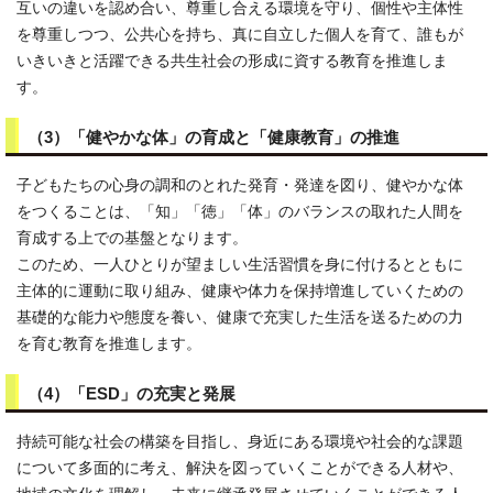
互いの違いを認め合い、尊重し合える環境を守り、個性や主体性
を尊重しつつ、公共心を持ち、真に自立した個人を育て、誰もが
いきいきと活躍できる共生社会の形成に資する教育を推進しま
す。
（3）「健やかな体」の育成と「健康教育」の推進
子どもたちの心身の調和のとれた発育・発達を図り、健やかな体
をつくることは、「知」「徳」「体」のバランスの取れた人間を
育成する上での基盤となります。
このため、一人ひとりが望ましい生活習慣を身に付けるとともに
主体的に運動に取り組み、健康や体力を保持増進していくための
基礎的な能力や態度を養い、健康で充実した生活を送るための力
を育む教育を推進します。
（4）「ESD」の充実と発展
持続可能な社会の構築を目指し、身近にある環境や社会的な課題
について多面的に考え、解決を図っていくことができる人材や、