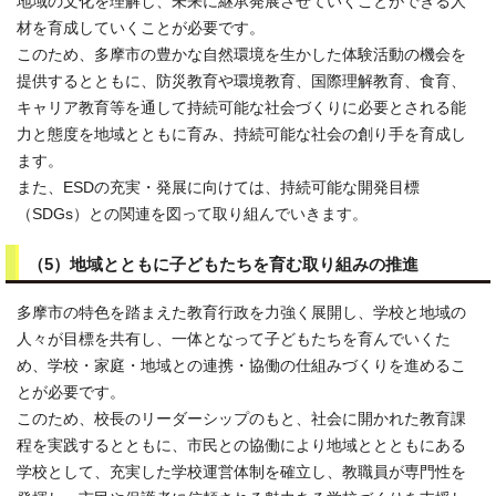
地域の文化を理解し、未来に継承発展させていくことができる人
材を育成していくことが必要です。
このため、多摩市の豊かな自然環境を生かした体験活動の機会を
提供するとともに、防災教育や環境教育、国際理解教育、食育、
キャリア教育等を通して持続可能な社会づくりに必要とされる能
力と態度を地域とともに育み、持続可能な社会の創り手を育成し
ます。
また、ESDの充実・発展に向けては、持続可能な開発目標
（SDGs）との関連を図って取り組んでいきます。
（5）地域とともに子どもたちを育む取り組みの推進
多摩市の特色を踏まえた教育行政を力強く展開し、学校と地域の
人々が目標を共有し、一体となって子どもたちを育んでいくた
め、学校・家庭・地域との連携・協働の仕組みづくりを進めるこ
とが必要です。
このため、校長のリーダーシップのもと、社会に開かれた教育課
程を実践するとともに、市民との協働により地域ととともにある
学校として、充実した学校運営体制を確立し、教職員が専門性を