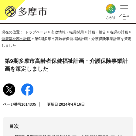
メニュ
さがす
ー
現在の位置：
トップページ
>
市政情報・職員採用
>
計画・報告
>
各課の計画
>
健康福祉部の計画
> 第9期多摩市高齢者保健福祉計画・介護保険事業計画を策定
しました
第9期多摩市高齢者保健福祉計画・介護保険事業計
画を策定しました
ページ番号1014335
更新日 2024年4月16日
目次