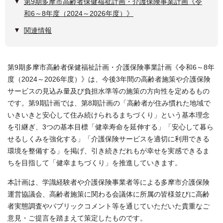
第9期多摩市高齢者保健福祉計画・介護保険事業計画《令
和6～8年度（2024～2026年度）》
関連情報
第9期多摩市高齢者保健福祉計画・介護保険事業計画《令和6～8年
度（2024～2026年度）》は、今後3年間の高齢者施策や介護保険
サービスの見込み量及び負担水準等の施策の方向性を定めるもの
です。第9期計画では、第8期計画の「高齢者が住み慣れた地域で
いきいきと安心して住み続けられるまちづくり」という基本理念
を引継ぎ、3つの基本目標「健幸寿命を延伸する」「安心して暮ら
せるしくみを強化する」「介護保険サービスを適切に利用できる
環境を整備する」を掲げ、引き続きだれもが幸せを実感できるま
ちを目指して「健幸まちづくり」を推進していきます。
本計画は、学識経験者や介護保険事業者等による多摩市介護保険
運営協議会、高齢者施策に関わる会議体に所属の皆様並びに高齢
者実態調査やパブリックコメント等を通じていただいた貴重なご
意見・ご提言を踏まえて策定したものです。