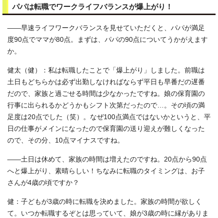
パパは転職でワークライフバランスが爆上がり！
――早速ライフワークバランスを見せていただくと、パパが満足
度90点でママが80点。まずは、パパの90点についてうかがえます
か。
健太（健）：私は転職したことで「爆上がり」しました。前職は
土日もどちらかは必ず出勤しなければならず平日も早番だの遅番
だので、家族と過ごせる時間は少なかったですね。娘の保育園の
行事に出られるかどうかもシフト次第だったので…。その頃の満
足度は20点でした（笑）。なぜ100点満点ではないかというと、平
日の仕事がメインになったので保育園の送り迎えが難しくなった
ので、その分、10点マイナスですね。
――土日は休めて、家族の時間は増えたのですね。20点から90点
へと爆上がり、素晴らしい！ちなみに転職のタイミングは、お子
さんが4歳の頃ですか？
健：子どもが3歳の時に転職を決めました。家族の時間が欲しく
て。いつか転職するぞとは思っていて、娘が3歳の時に縁がありま