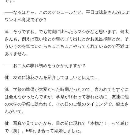
です。
――なるほど～。このスケジュールだと、平日は涼花さんがほぼ
ワンオペ育児ですか？
涼：そうですね、でも前職に比べたらマシかなと思います。健太
さんも、例えば洗い物とか朝のゴミ出しとかお風呂掃除とか、そ
ういうのを気づいたらちょこちょこやってくれているので不満は
ありません。
――お二人の馴れ初めをうかがえますか？
健：友達に涼花さんを紹介してほしいと伝えて…
涼：学祭の準備が大変だった時期だったので、言われてもすぐに
は会えなかったんですが、学祭が終わって忘れた頃に…友達に他
の大学の学祭に誘われて、その日のご飯のタイミングで、健太さ
んがいて。
健：写真で見ていたから、目の前に現れて「本物だ！」って感じ
で（笑）。5年付き合って結婚しました。