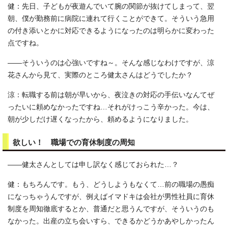
健：先日、子どもが夜遊んでいて腕の関節が抜けてしまって、翌
朝、僕が勤務前に病院に連れて行くことができて。そういう急用
の付き添いとかに対応できるようになったのは明らかに変わった
点ですね。
――そういうのは心強いですね～。そんな感じなわけですが、涼
花さんから見て、実際のところ健太さんはどうでしたか？
涼：転職する前は朝が早いから、夜泣きの対応の手伝いなんてぜ
ったいに頼めなかったですね…それがけっこう辛かった。今は、
朝が少しだけ遅くなったから、頼めるようになりました。
欲しい！ 職場での育休制度の周知
――健太さんとしては申し訳なく感じておられた…？
健：もちろんです。もう、どうしようもなくて…前の職場の愚痴
になっちゃうんですが、例えばイマドキは会社が男性社員に育休
制度を周知徹底するとか、普通だと思うんですが、そういうのも
なかった。出産の立ち会いすら、できるかどうかあやしかったん