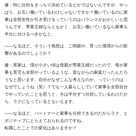
健：特に分担をきっちり決めているとかではないんですが、やっ
ぱり、お互い働いているわけじゃないですか？働いているのに家
事は全部女性が引き受けるっていうのはバランスがおかしいと思
うんです。専業主婦ならともかく、お互い働いているなら家事も
半分に分けるべきかなと。
――なるほど。そういう発想は、ご両親や、育った環境からの影
響があるのでしょうか？
健：実家は、僕が小さい頃は母親が専業主婦だったので、母が家
事も育児も全部やっているような…昔ながらの家庭だったんだろ
うなと思います。自分がなぜこんな考えなのか、っていうのは…
なぜでしょうね（笑）？でも一人暮らししていて家事を全部自分
でやっていたことを思うと、今は半分ずつ分担しているわけだか
ら、ラクになっているともいえます。
――なるほど、パートナーと家事を分担できるのだからラク、と
ポジティブにとらえておられるのですね。
転職したことでの変化はありますか？