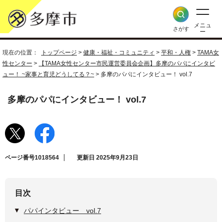
メニュ
さがす
ー
現在の位置：
トップページ
>
健康・福祉・コミュニティ
>
平和・人権
>
TAMA女
性センター
>
【TAMA女性センター市民運営委員会企画】多摩のパパにインタビ
ュー！ ~家事と育児どうしてる？~
> 多摩のパパにインタビュー！ vol.7
多摩のパパにインタビュー！ vol.7
ページ番号1018564
更新日 2025年9月23日
目次
パパインタビュー vol.7