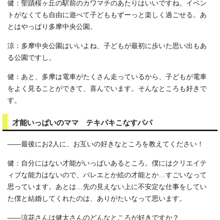
健：聖蹟桜ヶ丘の駅前のカワマチのあたりはいいですね。イベン
トがなくても自由に遊べて子どももずーっと楽しく過ごせる。あ
とはやっぱり多摩中央公園。
涼：多摩中央公園はいいよね、子どもが最初に歩いた思い出もあ
る公園ですし。
健：あと、多摩は電車がたくさん走っているから、子どもが電車
をよく見ることができて、喜んでいます。そんなところも好きで
す。
才能いっぱいのママ テキパキこなすパパ
――最後にお2人に、お互いの好きなところを教えてください！
健：自分にはない才能がいっぱいあるところ。僕にはクリエイテ
ィブな能力はないので、バレエとか絵の才能とか…すごいなって
思っています。あとは…先の見えない上に不安定な仕事をしてい
た僕と結婚してくれたのは、ありがたいなって思います。
――涼花さんは健太さんのどんなところが好きですか？