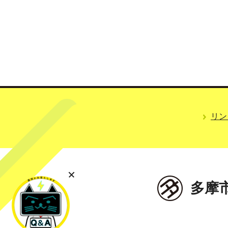
リン
多摩