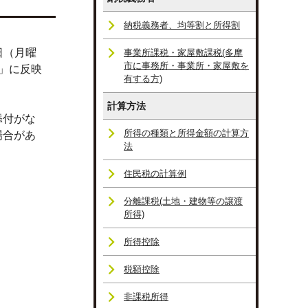
納税義務者、均等割と所得割
日（月曜
事業所課税・家屋敷課税(多摩
市に事務所・事業所・家屋敷を
」に反映
有する方)
計算方法
添付がな
所得の種類と所得金額の計算方
場合があ
法
住民税の計算例
分離課税(土地・建物等の譲渡
所得)
所得控除
税額控除
非課税所得