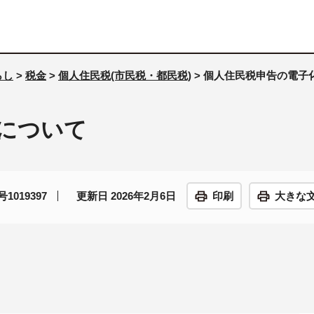
らし
>
税金
>
個人住民税(市民税・都民税)
> 個人住民税申告の電子
について
1019397
更新日 2026年2月6日
印刷
大きな