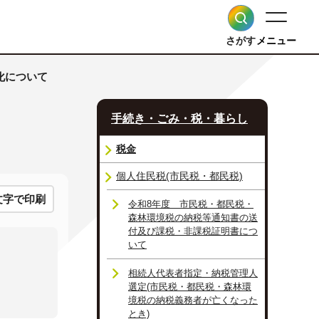
さがす
メニュー
化について
手続き・ごみ・税・暮らし
税金
個人住民税(市民税・都民税)
文字で印刷
令和8年度 市民税・都民税・
森林環境税の納税等通知書の送
付及び課税・非課税証明書につ
いて
相続人代表者指定・納税管理人
選定(市民税・都民税・森林環
境税の納税義務者が亡くなった
とき)