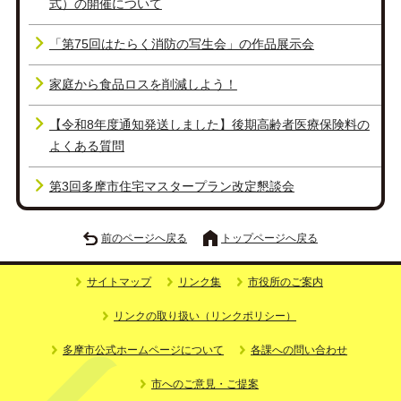
式）の開催について
「第75回はたらく消防の写生会」の作品展示会
家庭から食品ロスを削減しよう！
【令和8年度通知発送しました】後期高齢者医療保険料の
よくある質問
第3回多摩市住宅マスタープラン改定懇談会
前のページへ戻る
トップページへ戻る
サイトマップ
リンク集
市役所のご案内
リンクの取り扱い（リンクポリシー）
多摩市公式ホームページについて
各課への問い合わせ
市へのご意見・ご提案