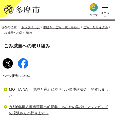
メニュ
さがす
ー
現在の位置：
トップページ
>
手続き・ごみ・税・暮らし
>
ごみ・リサイクル
>
ごみ減量への取り組み
ごみ減量への取り組み
ページ番号1002152
MOTTAINAI! 地球と家計にやさしい環境講演会 開催しまし
た
令和6年度多摩市環境出前授業～あなたの学校にマシンガンズ
の滝沢さんが行きます～