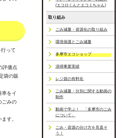
(エコロくんとエコミちゃん)
取り組み
ごみ減量・資源化の取り組み
環境保護とごみ減量
を行って
多摩市エコショップ
清掃事業実績
の評価点
定袋の販
レジ袋の有料化
ごみ減量・分別に関する動画の
料率をイ
制作
のごみの
動画で学ぶ！ 「多摩市のごみ
について」
います。
ごみ・資源の分け方を見直そ
う！