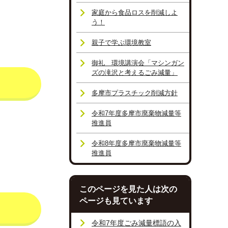
家庭から食品ロスを削減しよ
う！
親子で学ぶ環境教室
御礼 環境講演会「マシンガン
ズの滝沢と考えるごみ減量」
多摩市プラスチック削減方針
令和7年度多摩市廃棄物減量等
推進員
令和8年度多摩市廃棄物減量等
推進員
このページを見た人は次の
ページも見ています
令和7年度ごみ減量標語の入