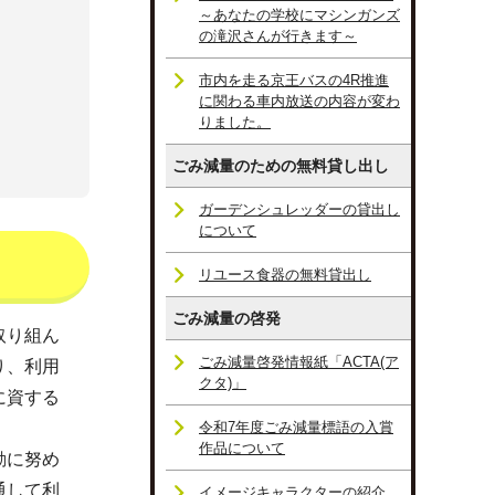
～あなたの学校にマシンガンズ
の滝沢さんが行きます～
市内を走る京王バスの4R推進
に関わる車内放送の内容が変わ
りました。
ごみ減量のための無料貸し出し
ガーデンシュレッダーの貸出し
について
リユース食器の無料貸出し
ごみ減量の啓発
取り組ん
ごみ減量啓発情報紙「ACTA(ア
り、利用
クタ)」
に資する
令和7年度ごみ減量標語の入賞
作品について
動に努め
通して利
イメージキャラクターの紹介