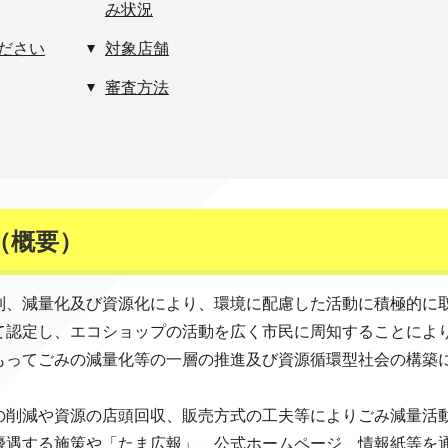
み状況
ださい
対象店舗
審査方法
（概要）
制、減量化及び資源化により、環境に配慮した活動に積極的に
て認定し、エコショップの活動を広く市民に周知することによ
もってごみの減量化等の一層の推進及び資源循環型社会の構築
の削減や資源の店頭回収、販売方式の工夫等によりごみ減量活
優遇する施策や「たま広報」、公式ホームページ、情報紙等を