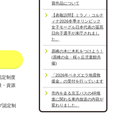
賞作品について
【表敬訪問】ミラノ・コルテ
ィナ2026冬季オリンピック
女子モーグル日本代表の冨髙
日向子選手が来庁されまし
た。
原峰の木に木札をつけよう！
(原峰の会・桜ヶ丘児童館共
催)
「2026年ベネズエラ地震救
認定制度
援金」の受付を行っています
量・資源
市内を走る京王バスの4R推
進に関わる車内放送の内容が
変わりました。
プ認定制