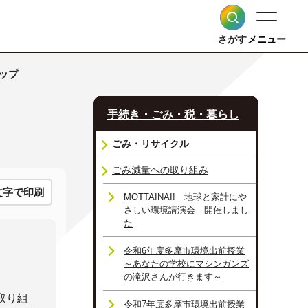
さがす
メニュー
ップ
手続き・ごみ・税・暮らし
ごみ・リサイクル
ごみ減量への取り組み
文字で印刷
MOTTAINAI! 地球と家計にや
さしい環境講演会 開催しまし
た
令和6年度多摩市環境出前授業
～あなたの学校にマシンガンズ
の滝沢さんが行きます～
取り組
令和7年度多摩市環境出前授業