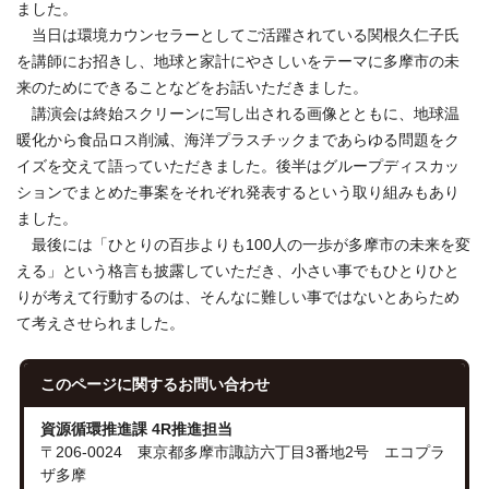
ました。
当日は環境カウンセラーとしてご活躍されている関根久仁子氏
を講師にお招きし、地球と家計にやさしいをテーマに多摩市の未
来のためにできることなどをお話いただきました。
講演会は終始スクリーンに写し出される画像とともに、地球温
暖化から食品ロス削減、海洋プラスチックまであらゆる問題をク
イズを交えて語っていただきました。後半はグループディスカッ
ションでまとめた事案をそれぞれ発表するという取り組みもあり
ました。
最後には「ひとりの百歩よりも100人の一歩が多摩市の未来を変
える」という格言も披露していただき、小さい事でもひとりひと
りが考えて行動するのは、そんなに難しい事ではないとあらため
て考えさせられました。
このページに関する
お問い合わせ
資源循環推進課 4R推進担当
〒206-0024 東京都多摩市諏訪六丁目3番地2号 エコプラ
ザ多摩