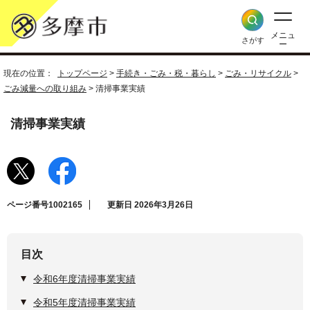
メニュ
さがす
ー
現在の位置：
トップページ
>
手続き・ごみ・税・暮らし
>
ごみ・リサイクル
>
ごみ減量への取り組み
> 清掃事業実績
清掃事業実績
ページ番号1002165
更新日 2026年3月26日
目次
令和6年度清掃事業実績
令和5年度清掃事業実績