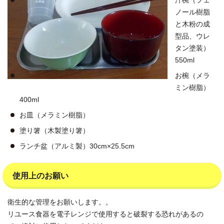
汁椀（フェ
ノール樹脂
と木粉の成
型品、ウレ
タン塗装）
550ml
お椀（メラ
ミン樹脂）
400ml
お皿（メラミン樹脂）
塗り箸（木製塗り箸）
ランチ盆（アルミ製）30cm×25.5cm
使用上のお願い
衛生的な管理をお願いします。。
リユース食器を電子レンジで使用すると破裂する恐れがあるの