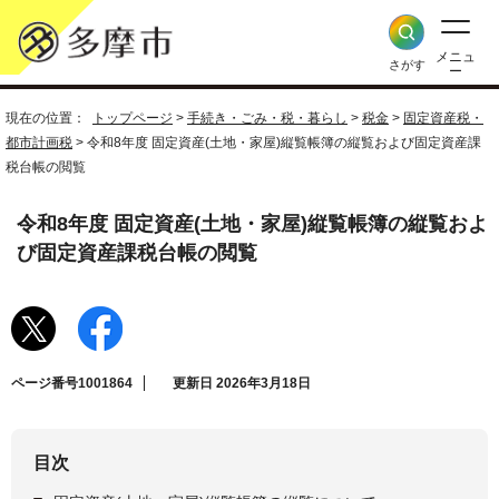
メニュ
さがす
ー
現在の位置：
トップページ
>
手続き・ごみ・税・暮らし
>
税金
>
固定資産税・
都市計画税
> 令和8年度 固定資産(土地・家屋)縦覧帳簿の縦覧および固定資産課
税台帳の閲覧
令和8年度 固定資産(土地・家屋)縦覧帳簿の縦覧およ
び固定資産課税台帳の閲覧
ページ番号1001864
更新日 2026年3月18日
目次