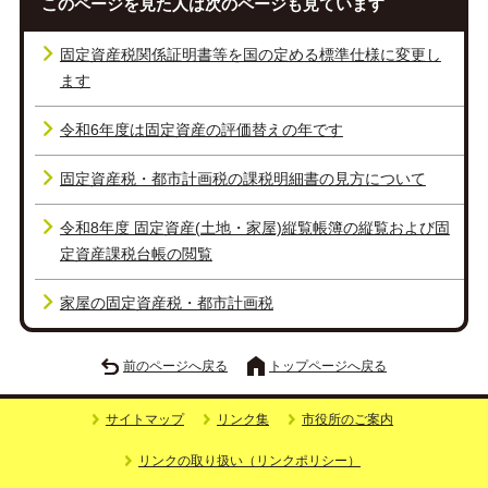
このページを見た人は次のページも見ています
固定資産税関係証明書等を国の定める標準仕様に変更し
ます
令和6年度は固定資産の評価替えの年です
固定資産税・都市計画税の課税明細書の見方について
令和8年度 固定資産(土地・家屋)縦覧帳簿の縦覧および固
定資産課税台帳の閲覧
家屋の固定資産税・都市計画税
前のページへ戻る
トップページへ戻る
サイトマップ
リンク集
市役所のご案内
リンクの取り扱い（リンクポリシー）