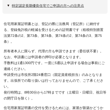
特定認定長期優良住宅でご申請の方への注意点
住宅用家屋証明書とは、登記の際に法務局（登記所）に納付す
る、登録免許税の軽減を受けるための証明書です（租税特別措置
法第72条の2、第73条、第74条、第74条の2、第74条の3、第75
条）。
所有者本人に限らず、代理の方も申請できます（委任状不要）。
なお、申請書には申請者の押印が必要となります。
手数料は1通1300円です。一度に5通以上申請する場合は事前にご
連絡ください。
申請受付は市役所2階24番窓口（固定資産税担当）のみとなりま
す。出張所での取り扱いは行っておりませんので、ご了承くださ
い。
発行時間は、8時30分から17時までです（土曜日・日曜日、祝日等
の閉庁日を除く）。
住宅用家屋証明書の交付を受けるためには、家屋が新築かどうか