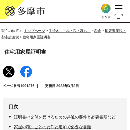
メニュ
さがす
ー
現在の位置：
トップページ
>
手続き・ごみ・税・暮らし
>
税金
>
固定資産税・
都市計画税
> 住宅用家屋証明書
住宅用家屋証明書
ページ番号1001876
更新日 2023年3月8日
目次
証明書の交付を受けるための共通の要件と必要書類など
家屋の種別ごとの要件と追加で必要な書類