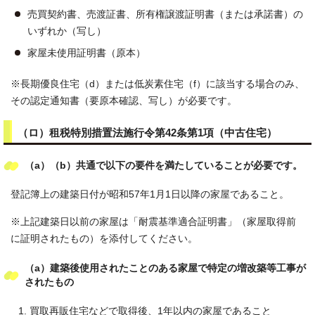
売買契約書、売渡証書、所有権譲渡証明書（または承諾書）の
いずれか（写し）
家屋未使用証明書（原本）
※長期優良住宅（d）または低炭素住宅（f）に該当する場合のみ、
その認定通知書（要原本確認、写し）が必要です。
（ロ）租税特別措置法施行令第42条第1項（中古住宅）
（a）（b）共通で以下の要件を満たしていることが必要です。
登記簿上の建築日付が昭和57年1月1日以降の家屋であること。
※上記建築日以前の家屋は「耐震基準適合証明書」（家屋取得前
に証明されたもの）を添付してください。
（a）建築後使用されたことのある家屋で特定の増改築等工事が
されたもの
買取再販住宅などで取得後、1年以内の家屋であること