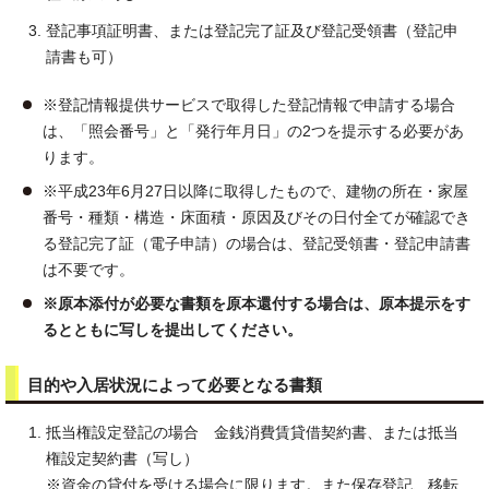
登記事項証明書、または登記完了証及び登記受領書（登記申
請書も可）
※登記情報提供サービスで取得した登記情報で申請する場合
は、「照会番号」と「発行年月日」の2つを提示する必要があ
ります。
※平成23年6月27日以降に取得したもので、建物の所在・家屋
番号・種類・構造・床面積・原因及びその日付全てが確認でき
る登記完了証（電子申請）の場合は、登記受領書・登記申請書
は不要です。
※原本添付が必要な書類を原本還付する場合は、原本提示をす
るとともに写しを提出してください。
目的や入居状況によって必要となる書類
抵当権設定登記の場合 金銭消費賃貸借契約書、または抵当
権設定契約書（写し）
※資金の貸付を受ける場合に限ります。また保存登記、移転