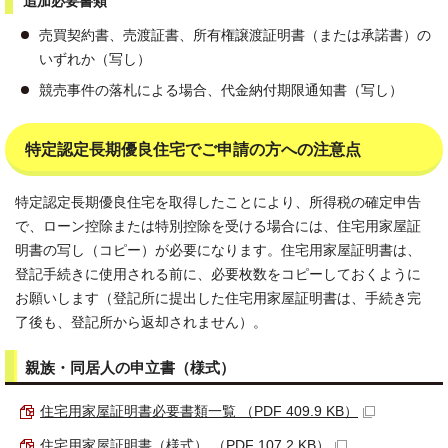
追加必要書類
売買契約書、売渡証書、所有権譲渡証明書（または承諾書）の
いずれか（写し）
競売事件の落札による場合、代金納付期限通知書（写し）
特定認定長期優良住宅でご申請の方への注意点
特定認定長期優良住宅を取得したことにより、所得税の確定申告
で、ローン控除または特別控除を受ける場合には、住宅用家屋証
明書の写し（コピー）が必要になります。住宅用家屋証明書は、
登記手続きに使用される前に、必要枚数をコピーしておくように
お願いします（登記所に提出した住宅用家屋証明書は、手続き完
了後も、登記所から返却されません）。
親族・同居人の申立書（様式）
住宅用家屋証明書必要書類一覧 （PDF 409.9 KB）
住宅用家屋証明書（様式） （PDF 107.2 KB）