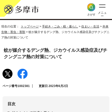
メニュ
さがす
ー
現在の位置：
トップページ
>
手続き・ごみ・税・暮らし
>
住まい・生活
>
外来
生物・害虫・害獣
> 蚊が媒介するデング熱、ジカウイルス感染症及びチクングニ
ア熱の対策について
蚊が媒介するデング熱、ジカウイルス感染症及びチ
クングニア熱の対策について
ページ番号1002381
更新日 2023年6月2日
目次