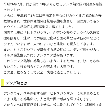
平成26年7月、我が国で70年ぶりとなるデング熱の国内発生が確認
されました。
さらに、平成28年2月には中南米を中心にジカウイルス感染症が多
数報告され、世界保健機関は緊急事態を宣言し、国においてもジ
カウイルス感染症を4類感染症に追加しました。
国内では主に「ヒトスジシマカ」がデング熱やジカウイルス感染
症を媒介し、通常、その成虫は庭や公園の草むらや藪の中などに
ひそんでいますが、人の住まいなど建物にも侵入してきます。
また、ヒトスジシマカが媒介する感染症には、デング熱やジカウ
イルス感染症以外にチクングニア熱があります。
これらデング熱等に感染しないようにするためには、蚊にさされ
ないこと、蚊を減らすことが何よりも大事です。
この夏、蚊をなくして安全・快適に過ごしましょう。
デング熱とは
デングウイルスを保有する蚊（ヒトスジシマカ）に刺されること
により起こる感染症で、人と蚊の間で感染を繰り返します。
人から人へは直接感染しません。蚊に刺されてから2～15日後（多