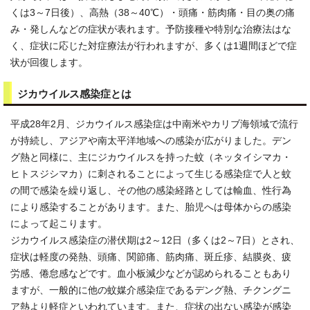
くは3～7日後）、高熱（38～40℃）・頭痛・筋肉痛・目の奥の痛
み・発しんなどの症状が表れます。予防接種や特別な治療法はな
く、症状に応じた対症療法が行われますが、多くは1週間ほどで症
状が回復します。
ジカウイルス感染症とは
平成28年2月、ジカウイルス感染症は中南米やカリブ海領域で流行
が持続し、アジアや南太平洋地域への感染が広がりました。デン
グ熱と同様に、主にジカウイルスを持った蚊（ネッタイシマカ・
ヒトスジシマカ）に刺されることによって生じる感染症で人と蚊
の間で感染を繰り返し、その他の感染経路としては輸血、性行為
により感染することがあります。また、胎児へは母体からの感染
によって起こります。
ジカウイルス感染症の潜伏期は2～12日（多くは2～7日）とされ、
症状は軽度の発熱、頭痛、関節痛、筋肉痛、斑丘疹、結膜炎、疲
労感、倦怠感などです。血小板減少などが認められることもあり
ますが、一般的に他の蚊媒介感染症であるデング熱、チクングニ
ア熱より軽症といわれています。また、症状の出ない感染が感染