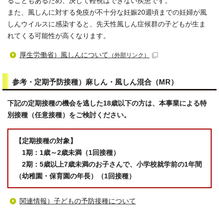
ることもあるため、決して軽視はできない疾患です。
また、風しんに対する免疫が不十分な妊娠20週頃までの妊婦が風
しんウイルスに感染すると、先天性風しん症候群の子どもが生ま
れてくる可能性が高くなります。
厚生労働省）風しんについて
（外部リンク）
参考・定期予防接種）麻しん・風しん混合（MR）
下記の定期接種の機会を逃した18歳以下の方は、本事業による特
別接種（任意接種）をご検討ください。
【定期接種の対象】
1期：1歳～2歳未満（1回接種）
2期：5歳以上7歳未満のお子さんで、小学校就学前の1年間
（幼稚園・保育園の年長）（1回接種）
関連情報）子どもの予防接種について