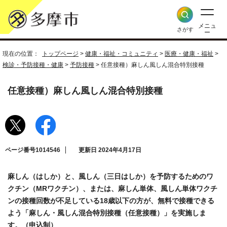
メニュ
さがす
ー
現在の位置：
トップページ
>
健康・福祉・コミュニティ
>
医療・健康・福祉
>
検診・予防接種・健康
>
予防接種
> 任意接種）麻しん風しん混合特別接種
任意接種）麻しん風しん混合特別接種
ページ番号1014546
更新日 2024年4月17日
麻しん（はしか）と、風しん（三日はしか）を予防するためのワ
クチン（MRワクチン）、または、麻しん単体、風しん単体ワクチ
ンの接種回数が不足している18歳以下の方が、無料で接種できる
よう「麻しん・風しん混合特別接種（任意接種）」を実施しま
す。（申込制）