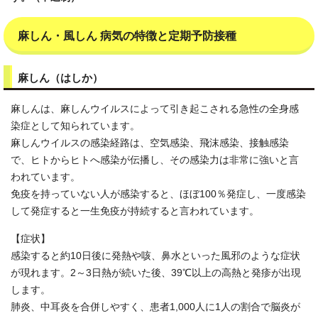
麻しん・風しん 病気の特徴と定期予防接種
麻しん（はしか）
麻しんは、麻しんウイルスによって引き起こされる急性の全身感
染症として知られています。
麻しんウイルスの感染経路は、空気感染、飛沫感染、接触感染
で、ヒトからヒトへ感染が伝播し、その感染力は非常に強いと言
われています。
免疫を持っていない人が感染すると、ほぼ100％発症し、一度感染
して発症すると一生免疫が持続すると言われています。
【症状】
感染すると約10日後に発熱や咳、鼻水といった風邪のような症状
が現れます。2～3日熱が続いた後、39℃以上の高熱と発疹が出現
します。
肺炎、中耳炎を合併しやすく、患者1,000人に1人の割合で脳炎が