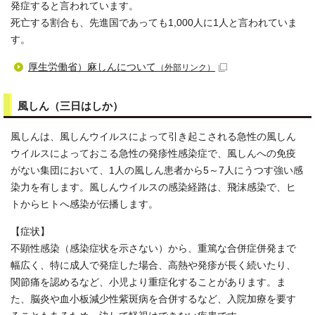
発症すると言われています。
死亡する割合も、先進国であっても1,000人に1人と言われていま
す。
厚生労働省）麻しんについて
（外部リンク）
風しん（三日はしか）
風しんは、風しんウイルスによって引き起こされる急性の風しん
ウイルスによっておこる急性の発疹性感染症で、風しんへの免疫
がない集団において、1人の風しん患者から5～7人にうつす強い感
染力を有します。風しんウイルスの感染経路は、飛沫感染で、ヒ
トからヒトへ感染が伝播します。
【症状】
不顕性感染（感染症状を示さない）から、重篤な合併症併発まで
幅広く、特に成人で発症した場合、高熱や発疹が長く続いたり、
関節痛を認めるなど、小児より重症化することがあります。ま
た、脳炎や血小板減少性紫斑病を合併するなど、入院加療を要す