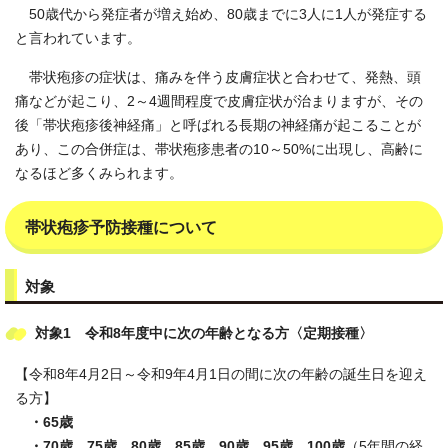
50歳代から発症者が増え始め、80歳までに3人に1人が発症する
と言われています。
帯状疱疹の症状は、痛みを伴う皮膚症状と合わせて、発熱、頭
痛などが起こり、2～4週間程度で皮膚症状が治まりますが、その
後「帯状疱疹後神経痛」と呼ばれる長期の神経痛が起こることが
あり、この合併症は、帯状疱疹患者の10～50%に出現し、高齢に
なるほど多くみられます。
帯状疱疹予防接種について
対象
対象1 令和8年度中に次の年齢となる方〈
定期接種〉
【令和8年4月2日～令和9年4月1日の間に次の年齢の誕生日を迎え
る方】
・65歳
・70歳、75歳、80歳、85歳、90歳、95歳、100歳
（5年間の経