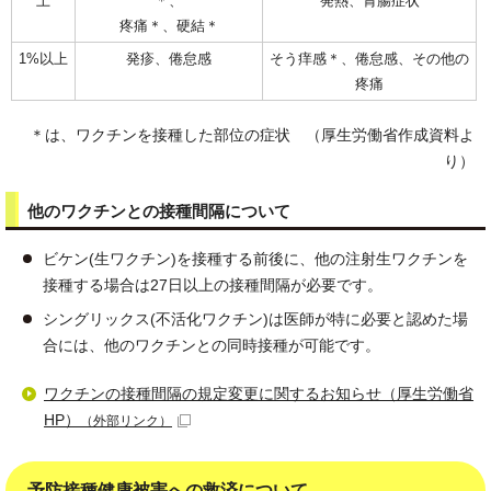
上
＊、
発熱、胃腸症状
疼痛＊、硬結＊
1%以上
発疹、倦怠感
そう痒感＊、倦怠感、その他の
疼痛
＊は、ワクチンを接種した部位の症状 （厚生労働省作成資料よ
り）
他のワクチンとの接種間隔について
ビケン(生ワクチン)を接種する前後に、他の注射生ワクチンを
接種する場合は27日以上の接種間隔が必要です。
シングリックス(不活化ワクチン)は医師が特に必要と認めた場
合には、他のワクチンとの同時接種が可能です。
ワクチンの接種間隔の規定変更に関するお知らせ（厚生労働省
HP）
（外部リンク）
予防接種健康被害への救済について