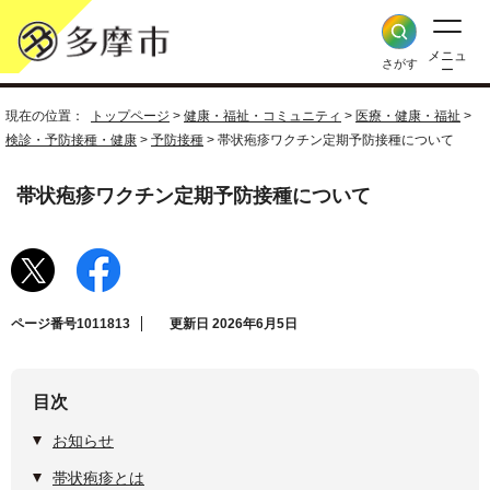
メニュ
さがす
ー
現在の位置：
トップページ
>
健康・福祉・コミュニティ
>
医療・健康・福祉
>
検診・予防接種・健康
>
予防接種
> 帯状疱疹ワクチン定期予防接種について
帯状疱疹ワクチン定期予防接種について
ページ番号1011813
更新日 2026年6月5日
目次
お知らせ
帯状疱疹とは