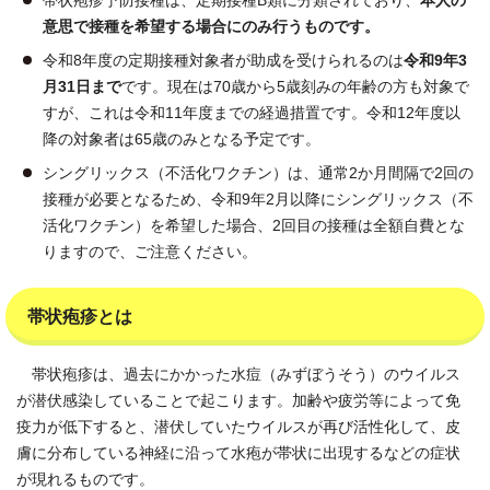
帯状疱疹予防接種は、定期接種B類に分類されており、
本人の
意思で接種を希望する場合にのみ行うものです。
令和8年度の定期接種対象者が助成を受けられるのは
令和9年3
月31日まで
です。現在は70歳から5歳刻みの年齢の方も対象で
すが、これは令和11年度までの経過措置です。令和12年度以
降の対象者は65歳のみとなる予定です。
シングリックス（不活化ワクチン）は、通常2か月間隔で2回の
接種が必要となるため、令和9年2月以降にシングリックス（不
活化ワクチン）を希望した場合、2回目の接種は全額自費とな
りますので、ご注意ください。
帯状疱疹とは
帯状疱疹は、過去にかかった水痘（みずぼうそう）のウイルス
が潜伏感染していることで起こります。加齢や疲労等によって免
疫力が低下すると、潜伏していたウイルスが再び活性化して、皮
膚に分布している神経に沿って水疱が帯状に出現するなどの症状
が現れるものです。