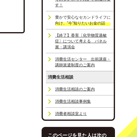
す！
豊かで安心なセカンドライフに
向け、”今”知りたいお金の話
【終了】香害〔化学物質過敏
症〕について考える パネル
展・講演会
消費生活センター 出前講座・
講師派遣制度のご案内
消費生活相談
消費生活相談のご案内
消費生活相談事例集
消費者相談室より
このページを見た人は次の