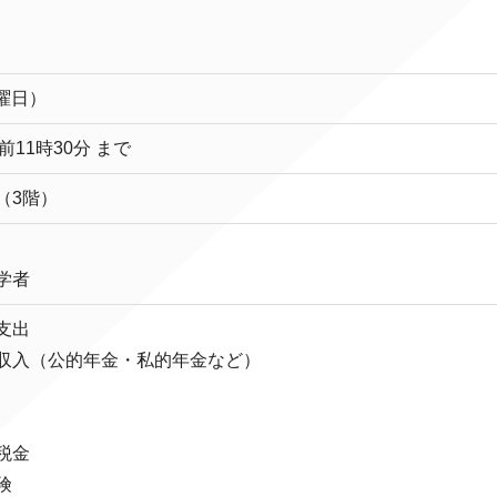
土曜日）
前11時30分 まで
（3階）
学者
支出
収入（公的年金・私的年金など）
税金
険