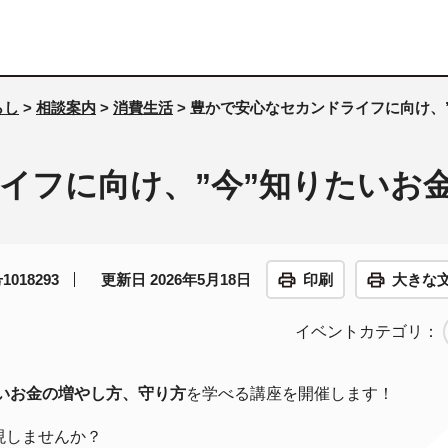
らし
>
相談案内
>
消費生活
> 豊かで安心なセカンドライフに向け、
イフに向け、”今”知りたいお
018293
更新日 2026年5月18日
印刷
大きな
イベントカテゴリ：
いお金の増やし方、守り方
を学べる講座を開催します！
現しませんか？