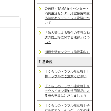
公民館・TAMA女性センター・
消費生活センター諸室使用料支
払時のキャッシュレス決済につ
いて
「法人等による寄付の不当な勧
誘の防止等に関する法律」につ
いて
消費生活センター（施設案内）
注意喚起
【くらしのトラブル注意報】引
越トラブルにご注意ください
【くらしのトラブル注意報】リ
チウムイオン電池使用製品によ
る発火事故に注意しましょう
【くらしのトラブル注意報】子
どものオンラインゲームでの課