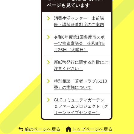
ページも見ています
消費生活センター 出前講
座・講師派遣制度のご案内
令和8年度第1回多摩市スポ
ーツ推進審議会 令和8年5
月26日（火曜日）
新紙幣発行に関する詐欺にご
注意ください！
特別相談「若者トラブル110
番」の実施について
GLCコミュニティガーデン
＆ファームプロジェクト（グ
リーンライブセンター）
前のページへ戻る
トップページへ戻る