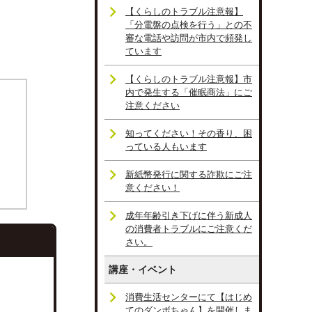
【くらしのトラブル注意報】
「分電盤の点検を行う」との不
審な電話や訪問が市内で頻発し
ています
【くらしのトラブル注意報】市
内で発生する「催眠商法」にご
注意ください
知ってください！その香り、困
っている人もいます
新紙幣発行に関する詐欺にご注
意ください！
成年年齢引き下げに伴う新成人
の消費者トラブルにご注意くだ
さい。
講座・イベント
消費生活センターにて【はじめ
てのダンボちゃん】を開催しま