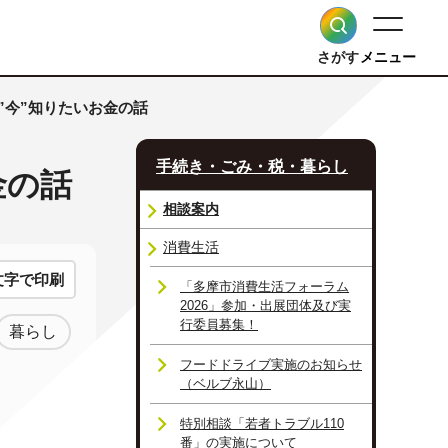
さがす
メニュー
”今”知りたいお金の話
手続き・ごみ・税・暮らし
金の話
相談案内
消費生活
文字で印刷
「多摩市消費生活フォーラム
2026」参加・出展団体及び実
行委員募集！
暮らし
フードドライブ実施のお知らせ
（ベルブ永山）
特別相談「若者トラブル110
番」の実施について