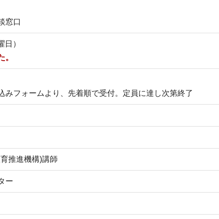
談窓口
月曜日）
た。
込みフォームより、先着順で受付。定員に達し次第終了
教育推進機構)講師
ター