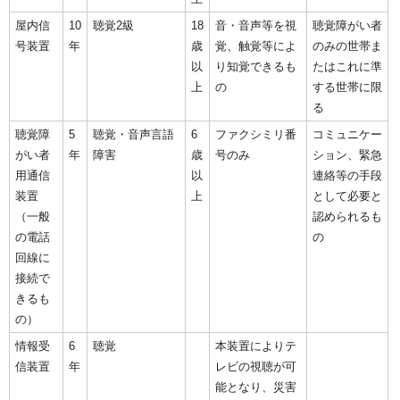
屋内信
10
聴覚2級
18
音・音声等を視
聴覚障がい者
号装置
年
歳
覚、触覚等によ
のみの世帯ま
以
り知覚できるも
たはこれに準
上
の
する世帯に限
る
聴覚障
5
聴覚・音声言語
6
ファクシミリ番
コミュニケー
がい者
年
障害
歳
号のみ
ション、緊急
用通信
以
連絡等の手段
装置
上
として必要と
（一般
認められるも
の電話
の
回線に
接続で
きるも
の）
情報受
6
聴覚
本装置によりテ
信装置
年
レビの視聴が可
能となり、災害