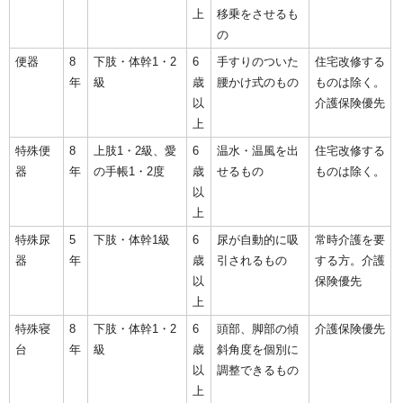
上
移乗をさせるも
の
便器
8
下肢・体幹1・2
6
手すりのついた
住宅改修する
年
級
歳
腰かけ式のもの
ものは除く。
以
介護保険優先
上
特殊便
8
上肢1・2級、愛
6
温水・温風を出
住宅改修する
器
年
の手帳1・2度
歳
せるもの
ものは除く。
以
上
特殊尿
5
下肢・体幹1級
6
尿が自動的に吸
常時介護を要
器
年
歳
引されるもの
する方。介護
以
保険優先
上
特殊寝
8
下肢・体幹1・2
6
頭部、脚部の傾
介護保険優先
台
年
級
歳
斜角度を個別に
以
調整できるもの
上