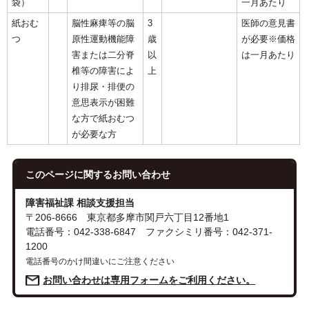
袋）
一月あたり
紙おむ
脳性麻痺等の脳
3
医師の意見書
つ
原性運動機能障
歳
が必要※価格
害または二分脊
以
は一月あたり
椎等の障害によ
上
り排尿・排便の
意思表示が困難
な方で紙おむつ
が必要な方
このページに関する
お問い合わせ
障害福祉課 相談支援担当
〒206-8666 東京都多摩市関戸六丁目12番地1
電話番号：042-338-6847 ファクシミリ番号：042-371-
1200
電話番号のかけ間違いにご注意ください
お問い合わせは専用フォームをご利用ください。