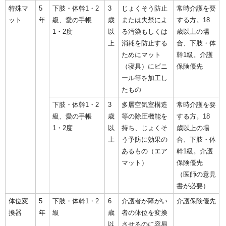
特殊マ
5
下肢・体幹1・2
3
じょくそう防止
常時介護を要
ット
年
級、愛の手帳
歳
または失禁によ
する方。18
1・2度
以
る汚染もしくは
歳以上の場
上
消耗を防止する
合、下肢・体
ためにマット
幹1級。介護
（寝具）にビニ
保険優先
ール等を加工し
たもの
下肢・体幹1・2
3
多層空気室構造
常時介護を要
級、愛の手帳
歳
等の除圧機能を
する方。18
1・2度
以
持ち、じょくそ
歳以上の場
上
う予防に効果の
合、下肢・体
あるもの（エア
幹1級。介護
マット）
保険優先
（医師の意見
書が必要）
体位変
5
下肢・体幹1・2
6
介護者が障がい
介護保険優先
換器
年
級
歳
者の体位を変換
以
させるのに容易