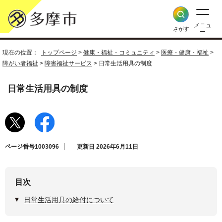
メニュ
さがす
ー
現在の位置：
トップページ
>
健康・福祉・コミュニティ
>
医療・健康・福祉
>
障がい者福祉
>
障害福祉サービス
> 日常生活用具の制度
日常生活用具の制度
ページ番号1003096
更新日 2026年6月11日
目次
日常生活用具の給付について