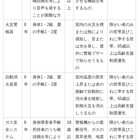
咽頭摘出等によ
以
させる機能を有
り音声を発する
上
するもの
ことが困難な方
火災警
8
身体1・2級、愛
室内の火災を煙
障がい者のみ
報器
年
の手帳1・2度
または熱により
の世帯及びこ
感知し、音また
れに準する世
は光を発し、屋
帯。65歳以
外に警報ブザー
上は高齢支援
で知らせうるも
制度優先
の
自動消
8
身体1・2級、愛
室内温度の異常
障がい者のみ
火装置
年
の手帳1・2度
上昇または炎の
の世帯及びこ
接触で自動的に
れに準する世
消火液を噴射し
帯。65歳以
初期火災を消火
上は高齢支援
しうるもの
制度優先
ガス安
8
身体障害者手帳
18
警報機からの遮
障がい者のみ
全シス
年
所持者のうち喉
歳
断信号、ガスの
の世帯及びこ
テム
頭摘出等により
以
異常使用、地震
れに準ずる世