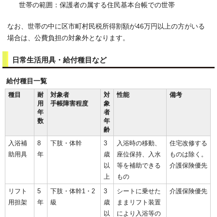
世帯の範囲：保護者の属する住民基本台帳での世帯
なお、世帯の中に区市町村民税所得割額が46万円以上の方がいる
場合は、公費負担の対象外となります。
日常生活用具・給付種目など
給付種目一覧
種目
耐
対象者
対
性能
備考
用
手帳障害程度
象
年
者
数
年
齢
入浴補
8
下肢・体幹
3
入浴時の移動、
住宅改修する
助用具
年
歳
座位保持、入水
ものは除く。
以
等を補助できる
介護保険優先
上
もの
リフト
5
下肢・体幹1・2
3
シートに乗せた
介護保険優先
用担架
年
級
歳
ままリフト装置
以
により入浴等の