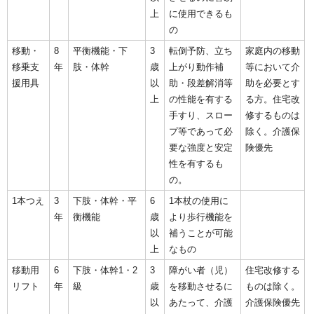
上
に使用できるも
の
移動・
8
平衡機能・下
3
転倒予防、立ち
家庭内の移動
移乗支
年
肢・体幹
歳
上がり動作補
等において介
援用具
以
助・段差解消等
助を必要とす
上
の性能を有する
る方。住宅改
手すり、スロー
修するものは
プ等であって必
除く。介護保
要な強度と安定
険優先
性を有するも
の。
1本つえ
3
下肢・体幹・平
6
1本杖の使用に
年
衡機能
歳
より歩行機能を
以
補うことが可能
上
なもの
移動用
6
下肢・体幹1・2
3
障がい者（児）
住宅改修する
リフト
年
級
歳
を移動させるに
ものは除く。
以
あたって、介護
介護保険優先