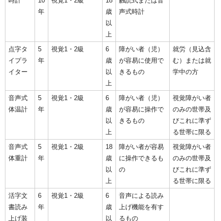
時計
10
視覚1・2級
18
触読式または音
年
歳
声式時計
以
上
点字タ
5
視覚1・2級
6
障がい者（児）
就労（見込含
イプラ
年
歳
が容易に使用で
む）または就
イター
以
きるもの
学中の方
上
音声式
5
視覚1・2級
6
障がい者（児）
視覚障がい者
体温計
年
歳
が容易に操作で
のみの世帯及
以
きるもの
びこれに準ず
上
る世帯に限る
音声式
5
視覚1・2級
18
障がい者が容易
視覚障がい者
体重計
年
歳
に操作できるも
のみの世帯及
以
の
びこれに準ず
上
る世帯に限る
活字文
6
視覚1・2級
6
音声による読み
書読み
年
歳
上げ機能を有す
上げ装
以
るもの