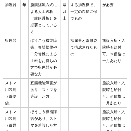
加温器
年
腹膜潅流方式に
歳
する加温機で、
が必要
よる人工透析
以
一定の温度に保
（腹膜透析）を
上
つもの
必要としている
方
収尿器
ぼうこう機能障
採尿器と蓄尿袋
施設入所・入
害、脊髄損傷や
で構成されたも
院時も給付
二分脊椎による
の
可。※価格は
手帳をお持ちの
一月あたり
方で収尿器が必
要な方
ストマ
直腸機能障害が
施設入所・入
用装具
あり、ストマを
院時も給付
（蓄便
造設した方
可。※価格は
袋）
一月あたり
ストマ
ぼうこう機能障
施設入所・入
用装具
害があり、スト
院時も給付
（蓄尿
マを造設した方
可。※価格は