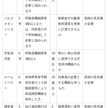
必要と認められ
る方
パルス
5
呼吸器機能障害
動脈血中の酸素
医師の意見書
オキシ
年
3級以上また
飽和濃度を簡便
が必要
メータ
は、同程度の方
に計測できるも
ー
で常時継続して
の
必要と認められ
る方
空気清
6
呼吸器機能障害
18
障がい者が容易
浄器
年
3級以上
歳
に使用できる空
以
気清浄機能のも
上
の
ルーム
6
身体障害者手帳
18
対象者の必要と
医師の意見書
クーラ
年
所持者のうち頸
歳
する機能を持つ
が必要
ー
髄損傷等により
以
もの
体温調節機能を
上
喪失した方
透析液
5
自己連続携行式
3
腹膜透析に使用
医師の意見書