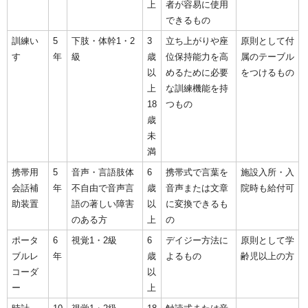
上
者が容易に使用
できるもの
訓練い
5
下肢・体幹1・2
3
立ち上がりや座
原則として付
す
年
級
歳
位保持能力を高
属のテーブル
以
めるために必要
をつけるもの
上
な訓練機能を持
18
つもの
歳
未
満
携帯用
5
音声・言語肢体
6
携帯式で言葉を
施設入所・入
会話補
年
不自由で音声言
歳
音声または文章
院時も給付可
助装置
語の著しい障害
以
に変換できるも
のある方
上
の
ポータ
6
視覚1・2級
6
デイジー方法に
原則として学
ブルレ
年
歳
よるもの
齢児以上の方
コーダ
以
ー
上