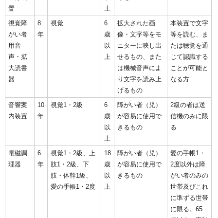
置
上
視覚障
8
視覚
6
拡大された画
本装置で文字
がい者
年
歳
像・文字等をモ
等を読む、ま
用音
以
ニターに映し出
たは聴覚を通
声・拡
上
せるもの、また
じて認識する
大読書
は機械音声によ
ことが可能と
器
り文字を読み上
なる方
げるもの
音響案
10
視覚1・2級
6
障がい者（児）
2級の者は送
内装置
年
歳
が容易に使用で
信機のみに限
以
きるもの
る
上
電磁調
6
視覚1・2級、上
18
障がい者（児）
愛の手帳1・
理器
年
肢1・2級、下
歳
が容易に使用で
2度以外は障
肢・体幹1級、
以
きるもの
がい者のみの
愛の手帳1・2度
上
世帯及びこれ
に準ずる世帯
に限る。65