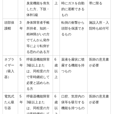
臭覚機能を喪失
上
時にガスを自動
帯に限る
した方、下肢・
的に遮断できる
体幹1級
もの
頭部保
3
身体障害者手帳
転倒の衝撃から
施設入所・入
護帽
年
所持者、知的・
頭部を保護でき
院時も給付可
精神障がいの方
るもの
でてんかん発作
等により転倒す
る恐れのある方
ネブラ
5
呼吸器機能障害
6
薬液を霧状に噴
医師の意見書
イザー
年
3級以上また
歳
霧する機能を持
が必要
（吸入
は、同程度の方
以
つもの
器）
で常時継続して
上
必要と認められ
る方
電気式
5
呼吸器機能障害
6
口腔、気管内の
医師の意見書
たん吸
年
3級以上また
歳
痰等を吸引する
が必要
引器
は、同程度の方
以
機能を持つもの
で常時継続して
上