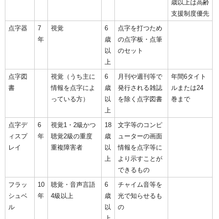
歳以上は高齢
支援制度優先
点字器
7
視覚
6
点字を打つため
年
歳
の点字板・点筆
以
のセット
上
点字図
視覚（うち主に
6
月刊や週刊等で
年間6タイト
書
情報を点字によ
歳
発行される雑誌
ルまたは24
っている方）
以
を除く点字図書
巻まで
上
点字デ
6
視覚1・2級かつ
18
文字等のコンピ
ィスプ
年
聴覚2級の重度
歳
ューターの画面
レイ
重複障害者
以
情報を点字等に
上
より示すことが
できるもの
フラッ
10
聴覚・音声言語
6
チャイム音等を
シュベ
年
4級以上
歳
光で知らせるも
ル
以
の
上