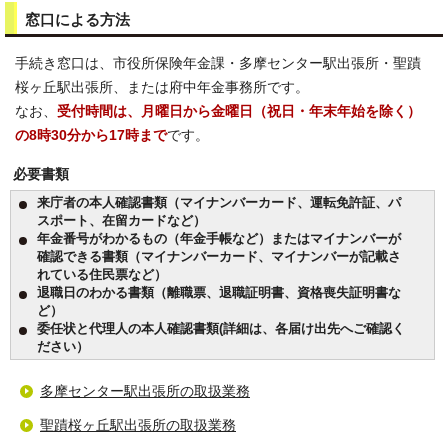
窓口による方法
手続き窓口は、市役所保険年金課・多摩センター駅出張所・聖蹟
桜ヶ丘駅出張所、または府中年金事務所です。
なお、
受付時間は、月曜日から金曜日（祝日・年末年始を除く）
の8時30分から17時まで
です。
必要書類
来庁者の本人確認書類（マイナンバーカード、運転免許証、パ
スポート、在留カードなど）
年金番号がわかるもの（年金手帳など）またはマイナンバーが
確認できる書類（マイナンバーカード、マイナンバーが記載さ
れている住民票など）
退職日のわかる書類（離職票、退職証明書、資格喪失証明書な
ど）
委任状と代理人の本人確認書類(詳細は、各届け出先へご確認く
ださい）
多摩センター駅出張所の取扱業務
聖蹟桜ヶ丘駅出張所の取扱業務