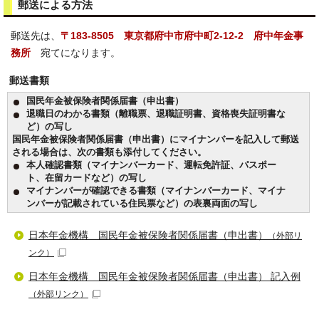
郵送による方法
郵送先は、
〒183-8505 東京都府中市府中町2-12-2
府中年金事
務所
宛てになります。
郵送書類
国民年金被保険者関係届書（申出書）
退職日のわかる書類（離職票、退職証明書、資格喪失証明書な
ど）の写し
国民年金被保険者関係届書（申出書）にマイナンバーを記入して郵送
される場合は、次の書類も添付してください。
本人確認書類（マイナンバーカード、運転免許証、パスポー
ト、在留カードなど）の写し
マイナンバーが確認できる書類（マイナンバーカード、マイナ
ンバーが記載されている住民票など）の表裏両面の写し
日本年金機構 国民年金被保険者関係届書（申出書）
（外部リ
ンク）
日本年金機構 国民年金被保険者関係届書（申出書） 記入例
（外部リンク）