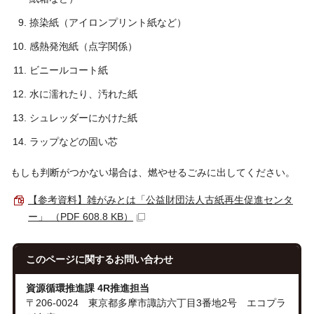
捺染紙（アイロンプリント紙など）
感熱発泡紙（点字関係）
ビニールコート紙
水に濡れたり、汚れた紙
シュレッダーにかけた紙
ラップなどの固い芯
もしも判断がつかない場合は、燃やせるごみに出してください。
【参考資料】雑がみとは「公益財団法人古紙再生促進センタ
ー」 （PDF 608.8 KB）
このページに関する
お問い合わせ
資源循環推進課 4R推進担当
〒206-0024 東京都多摩市諏訪六丁目3番地2号 エコプラ