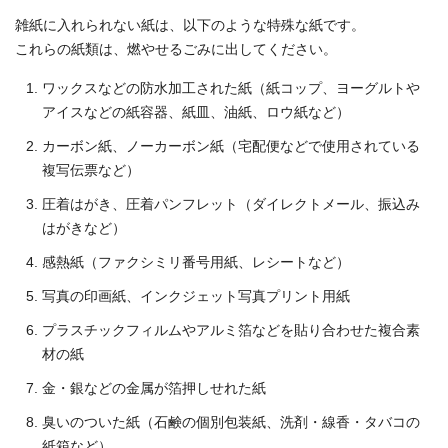
雑紙に入れられない紙は、以下のような特殊な紙です。
これらの紙類は、燃やせるごみに出してください。
ワックスなどの防水加工された紙（紙コップ、ヨーグルトや
アイスなどの紙容器、紙皿、油紙、ロウ紙など）
カーボン紙、ノーカーボン紙（宅配便などで使用されている
複写伝票など）
圧着はがき、圧着パンフレット（ダイレクトメール、振込み
はがきなど）
感熱紙（ファクシミリ番号用紙、レシートなど）
写真の印画紙、インクジェット写真プリント用紙
プラスチックフィルムやアルミ箔などを貼り合わせた複合素
材の紙
金・銀などの金属が箔押しせれた紙
臭いのついた紙（石鹸の個別包装紙、洗剤・線香・タバコの
紙箱など）