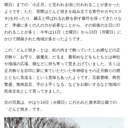
曜日）までの「小正月」と言われる頃に行われることが多かった
ようです。ただ、実際はどんど焼きを組み立てる青竹やカヤ(スス
キ)を刈ったり、繭玉と呼ばれるお餅を刺す篠竹を採ってきたりな
ど、準備に多くの人の力が必要なことから、その前後の土日に行
われることが多く、今年は11日（土曜日）から13日（月曜日）に
かけて開催された地域が多かったようです。
この「どんど焼き」とは、松の内まで飾っていたしめ縄などの正
月飾り、お守り、破魔矢、だるま、書初めなどをもともとは神社
や地域の広場、畑などに持ち寄って焚き上げていました。古くは
正月飾りを目印に家に来ていただいた年神様をその正月飾りの煙
とともに見送る、という意味もあったようです。五穀豊穣、商売
繁盛、無病息災、字が上手くなる、などをお願いするなど地域の
民俗文化として育ってきました。
次の写真は、やはり14日（火曜日）に行われた唐木田公園での
「どんど焼き」です。